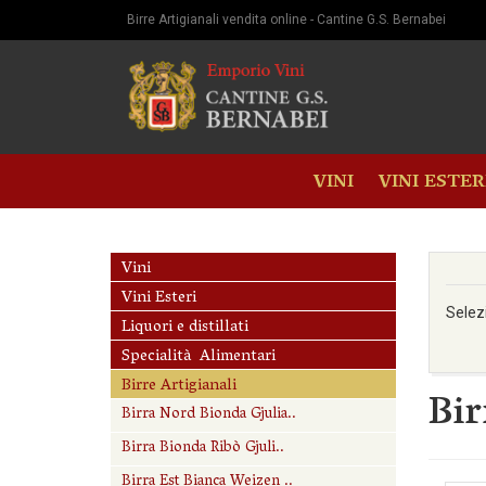
Birre Artigianali vendita online - Cantine G.S. Bernabei
VINI
VINI ESTER
Vini
Vini Esteri
Selez
Liquori e distillati
Specialità Alimentari
Birre Artigianali
Bir
Birra Nord Bionda Gjulia..
Birra Bionda Ribò Gjuli..
Birra Est Bianca Weizen ..