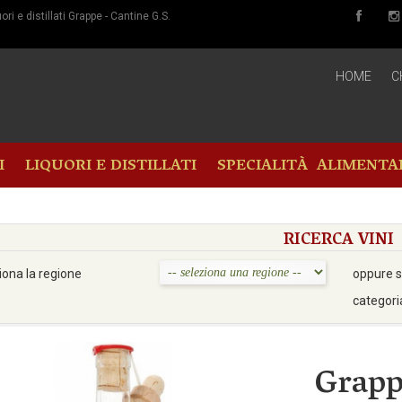
i e distillati Grappe - Cantine G.S.
HOME
C
I
LIQUORI E DISTILLATI
SPECIALITÀ ALIMENTA
RICERCA VINI
iona la regione
oppure s
categori
Grapp