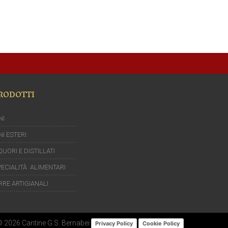
RODOTTI
NI
NI ESTERI
QUORI E DISTILLATI
ECIALITÀ ALIMENTARI
RRE ARTIGIANALI
© 2026 Cantine G.S. Bernabei
Privacy Policy
Cookie Policy