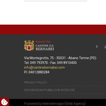
Via Montegrotto, 75 - 35031 - Abano Terme (PD)
Tel. 049 793970 - Fax. 049 8910400
info@cantinebernabei.com
P.I. 04012880284
PRIVACY POLICY
SOVVENZIONI PUBBLICHE RICEVUTE
Powered by
Internetimage.it
[
Web Agency
]