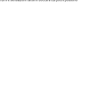
umi e sensazioni tattili in bocca a cui pochi possono