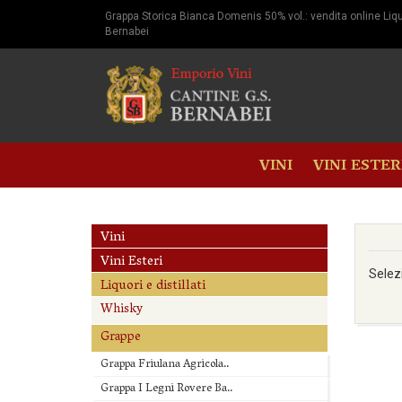
Grappa Storica Bianca Domenis 50% vol.: vendita online Liquor
Bernabei
VINI
VINI ESTER
Vini
Vini Esteri
Selez
Liquori e distillati
Whisky
Grappe
Grappa Friulana Agricola..
Grappa I Legni Rovere Ba..