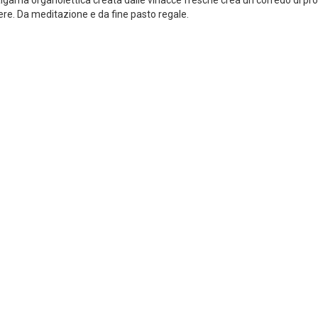
gama organolettica creata dalle vinacce fresche crea un corredo di prof
ere. Da meditazione e da fine pasto regale.