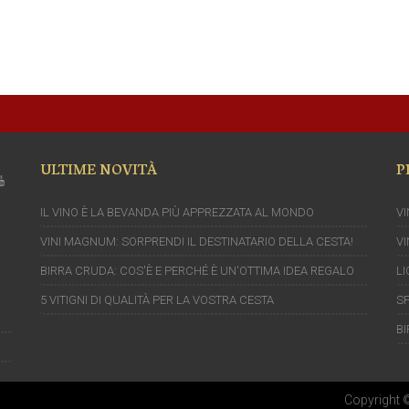
ULTIME NOVITÀ
P
IL VINO È LA BEVANDA PIÙ APPREZZATA AL MONDO
VI
VINI MAGNUM: SORPRENDI IL DESTINATARIO DELLA CESTA!
VI
BIRRA CRUDA: COS'È E PERCHÉ È UN'OTTIMA IDEA REGALO
LI
5 VITIGNI DI QUALITÀ PER LA VOSTRA CESTA
SP
BI
Copyright 